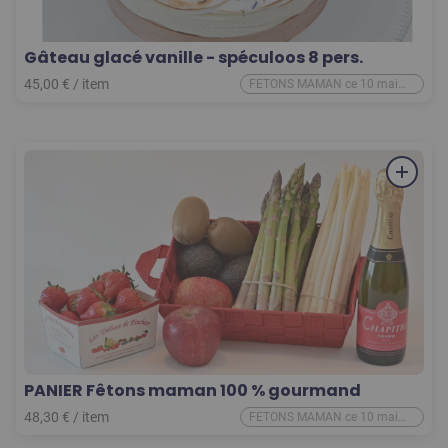
Gâteau glacé vanille - spéculoos 8 pers.
45,00
€
/
item
FETONS MAMAN ce 10 mai
2026
PANIER Fêtons maman 100 % gourmand
48,30
€
/
item
FETONS MAMAN ce 10 mai
2026