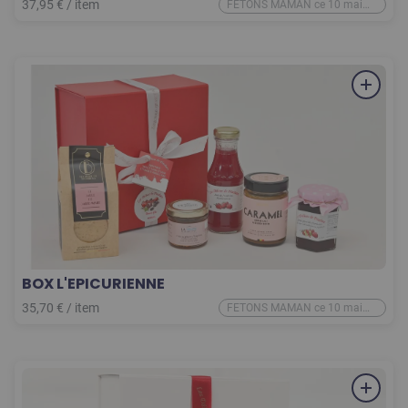
37,95
€
/
item
FETONS MAMAN ce 10 mai
2026
BOX L'EPICURIENNE
35,70
€
/
item
FETONS MAMAN ce 10 mai
2026