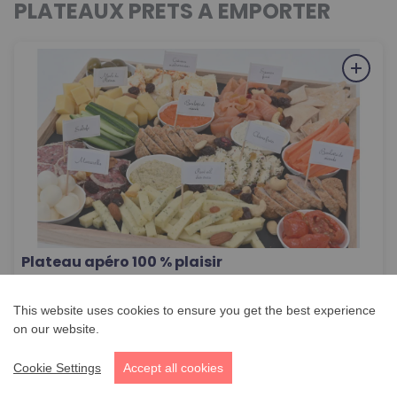
PLATEAUX PRETS A EMPORTER
Plateau apéro 100 % plaisir
96,00
€
/
item
PLATEAUX PRETS A
EMPORTER
This website uses cookies to ensure you get the best experience
on our website.
Cookie Settings
Accept all cookies