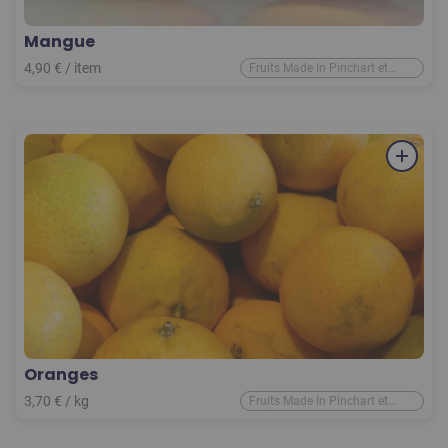
Mangue
4,90
€
/
item
Fruits Made In Pinchart et
d'ailleurs
Oranges
3,70
€
/ kg
Fruits Made In Pinchart et
d'ailleurs