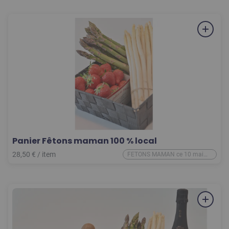
Panier Fêtons maman 100 % local
28,50
€
/
item
FETONS MAMAN ce 10 mai
2026