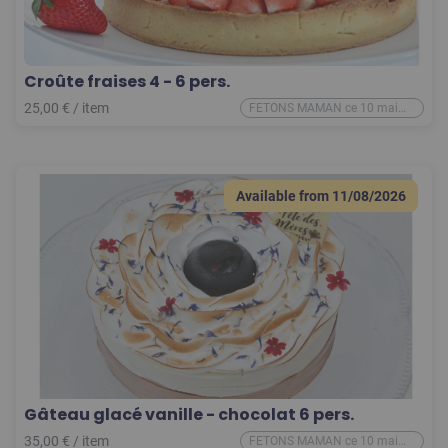
Croûte fraises 4 - 6 pers.
25,00
€
/
item
FETONS MAMAN ce 10 mai
2026
Available from
11/08/2026
Gâteau glacé vanille - chocolat 6 pers.
35,00
€
/
item
FETONS MAMAN ce 10 mai