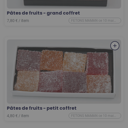
Pâtes de fruits - grand coffret
7,80
€
/
item
FETONS MAMAN ce 10 mai
2026
Pâtes de fruits - petit coffret
4,80
€
/
item
FETONS MAMAN ce 10 mai
2026