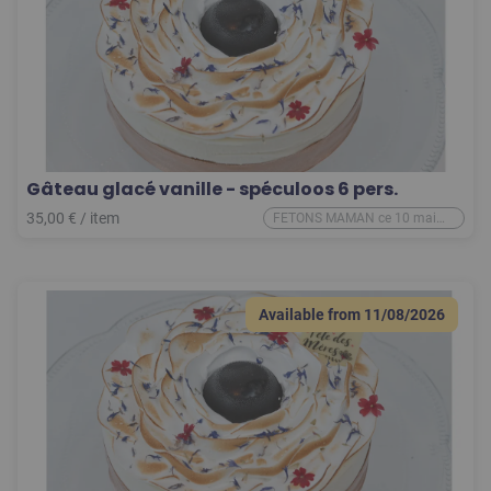
Gâteau glacé vanille - spéculoos 6 pers.
35,00
€
/
item
FETONS MAMAN ce 10 mai
2026
Available from
11/08/2026