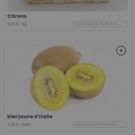
Citrons
3,70
€
/ kg
Fruits Made In Pinchart et
d'ailleurs
kiwi jaune d'Italie
1,00
€
/
item
Fruits Made In Pinchart et
d'ailleurs