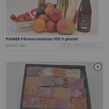
PANIER Fêtons maman 100 % plaisir
60,00
€
/
item
FETONS MAMAN ce 10 mai
2026