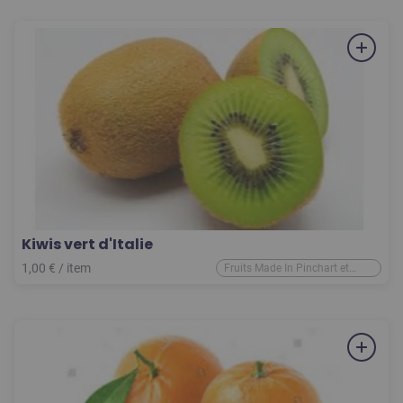
Kiwis vert d'Italie
1,00
€
/
item
Fruits Made In Pinchart et
d'ailleurs