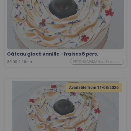
Gâteau glacé vanille - fraises 6 pers.
35,00
€
/
item
FETONS MAMAN ce 10 mai
2026
Available from
11/08/2026