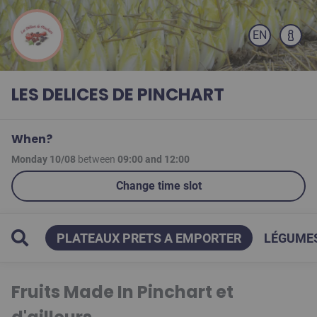
EN
LES DELICES DE PINCHART
When?
Monday 10/08
between
09:00
and
12:00
Change time slot
 2026
PLATEAUX PRETS A EMPORTER
LÉGUMES
Fruits Made In Pinchart et