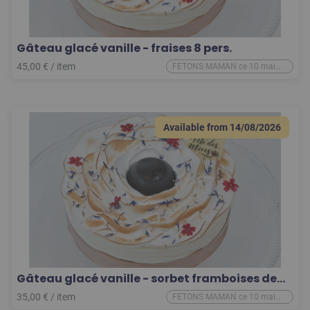
Gâteau glacé vanille - fraises 8 pers.
45,00
€
/
item
FETONS MAMAN ce 10 mai
2026
Available from
14/08/2026
Gâteau glacé vanille - sorbet framboises de
Pinchart 6 pers.
35,00
€
/
item
FETONS MAMAN ce 10 mai
2026