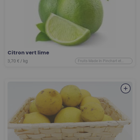
Citron vert lime
3,70
€
/ kg
Fruits Made In Pinchart et
d'ailleurs