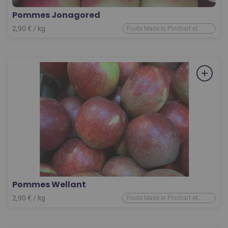
Pommes Jonagored
2,90
€
/ kg
Fruits Made In Pinchart et
d'ailleurs
Pommes Wellant
2,90
€
/ kg
Fruits Made In Pinchart et
d'ailleurs