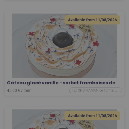
Available from
11/08/2026
Gâteau glacé vanille - sorbet framboises de
Pinchart 8 pers.
45,00
€
/
item
FETONS MAMAN ce 10 mai
2026
Available from
11/08/2026