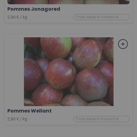
Pommes Jonagored
2,90
€
/ kg
Fruits Made In Pinchart et
d'ailleurs
Pommes Wellant
2,90
€
/ kg
Fruits Made In Pinchart et
d'ailleurs