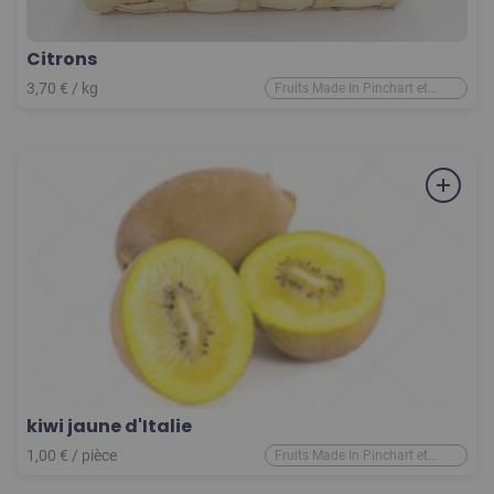
Citrons
3,70
€
/ kg
Fruits Made In Pinchart et
d'ailleurs
kiwi jaune d'Italie
1,00
€
/
pièce
Fruits Made In Pinchart et
d'ailleurs