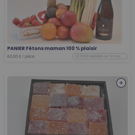
PANIER Fêtons maman 100 % plaisir
60,00
€
/
pièce
FETONS MAMAN ce 10 mai
2026