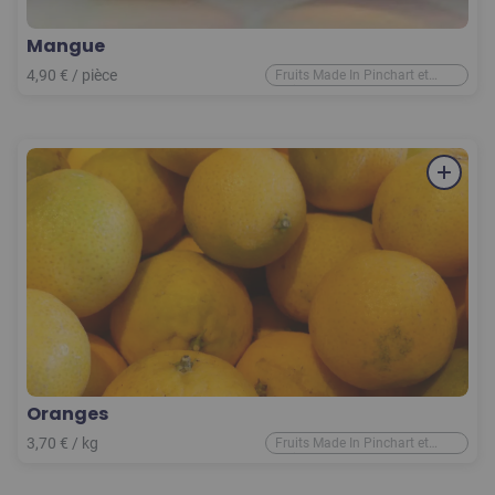
Mangue
4,90
€
/
pièce
Fruits Made In Pinchart et
d'ailleurs
Oranges
3,70
€
/ kg
Fruits Made In Pinchart et
d'ailleurs