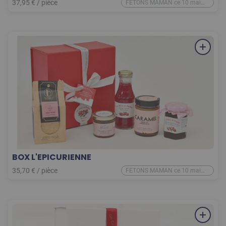
37,95
€
/
pièce
FETONS MAMAN ce 10 mai
2026
BOX L'EPICURIENNE
35,70
€
/
pièce
FETONS MAMAN ce 10 mai
2026