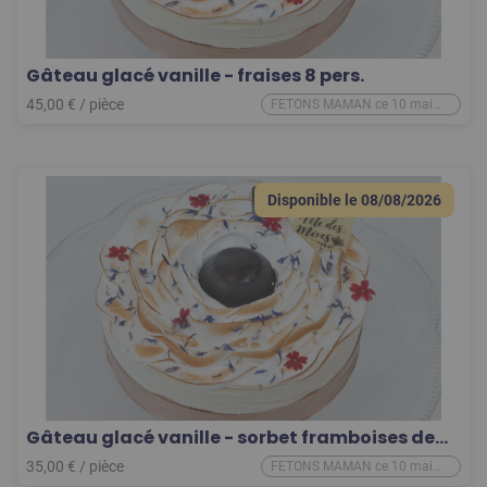
Gâteau glacé vanille - fraises 8 pers.
45,00
€
/
pièce
FETONS MAMAN ce 10 mai
2026
Disponible le
08/08/2026
Gâteau glacé vanille - sorbet framboises de
Pinchart 6 pers.
35,00
€
/
pièce
FETONS MAMAN ce 10 mai
2026