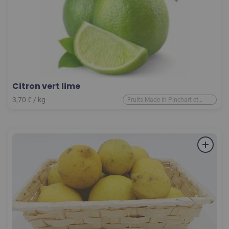
Citron vert lime
3,70
€
/ kg
Fruits Made In Pinchart et
d'ailleurs