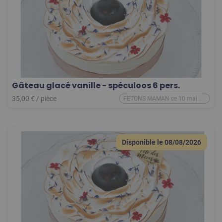
Gâteau glacé vanille - spéculoos 6 pers.
35,00
€
/
pièce
FETONS MAMAN ce 10 mai
2026
Disponible le
08/08/2026