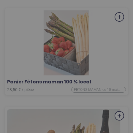
Panier Fêtons maman 100 % local
28,50
€
/
pièce
FETONS MAMAN ce 10 mai
2026