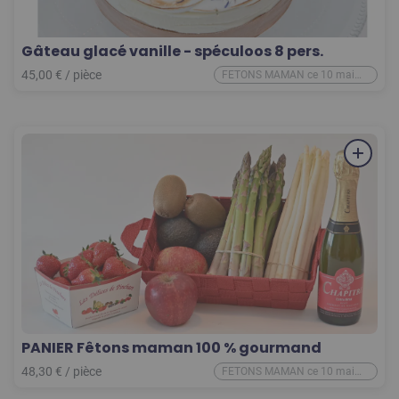
Gâteau glacé vanille - spéculoos 8 pers.
45,00
€
/
pièce
FETONS MAMAN ce 10 mai
2026
PANIER Fêtons maman 100 % gourmand
48,30
€
/
pièce
FETONS MAMAN ce 10 mai
2026