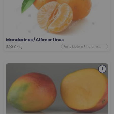
Mandarines / Clémentines
5,90
€
/ kg
Fruits Made In Pinchart et
d'ailleurs