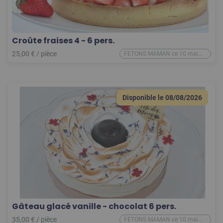
Croûte fraises 4 - 6 pers.
25,00
€
/
pièce
FETONS MAMAN ce 10 mai
2026
Disponible le
08/08/2026
Gâteau glacé vanille - chocolat 6 pers.
35,00
€
/
pièce
FETONS MAMAN ce 10 mai