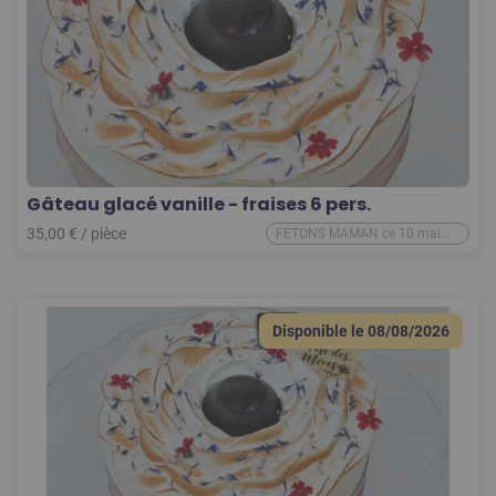
Gâteau glacé vanille - fraises 6 pers.
35,00
€
/
pièce
FETONS MAMAN ce 10 mai
2026
Disponible le
08/08/2026